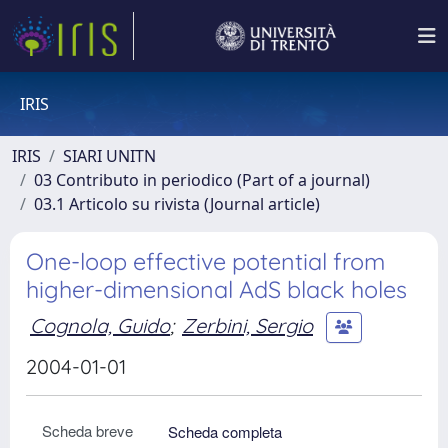
IRIS
IRIS
SIARI UNITN
03 Contributo in periodico (Part of a journal)
03.1 Articolo su rivista (Journal article)
One-loop effective potential from
higher-dimensional AdS black holes
Cognola, Guido
;
Zerbini, Sergio
2004-01-01
Scheda breve
Scheda completa