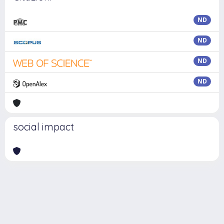
ND
ND
ND
ND
social impact
Powered by
IRIS
-
about IRIS
-
Utilizzo dei cookie
Copyright © 2026