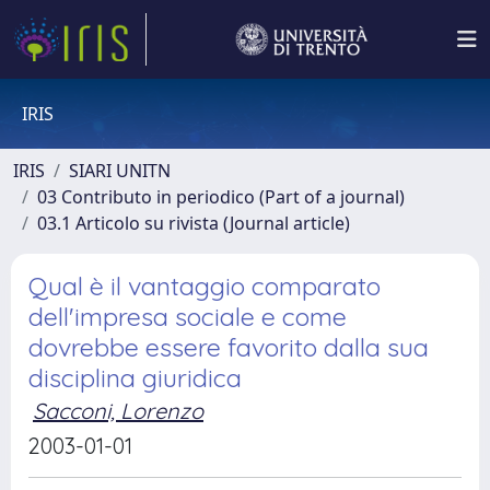
IRIS
IRIS
SIARI UNITN
03 Contributo in periodico (Part of a journal)
03.1 Articolo su rivista (Journal article)
Qual è il vantaggio comparato
dell'impresa sociale e come
dovrebbe essere favorito dalla sua
disciplina giuridica
Sacconi, Lorenzo
2003-01-01