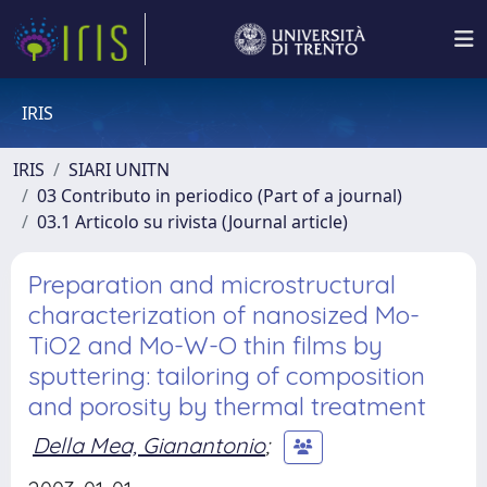
IRIS
IRIS
SIARI UNITN
03 Contributo in periodico (Part of a journal)
03.1 Articolo su rivista (Journal article)
Preparation and microstructural
characterization of nanosized Mo-
TiO2 and Mo-W-O thin films by
sputtering: tailoring of composition
and porosity by thermal treatment
Della Mea, Gianantonio
;