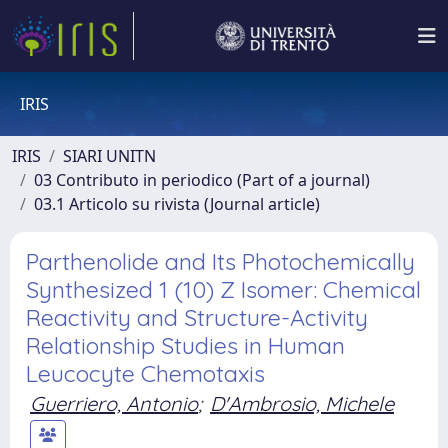
IRIS
IRIS
SIARI UNITN
03 Contributo in periodico (Part of a journal)
03.1 Articolo su rivista (Journal article)
Parthenolide and Its Photochemically
Synthesized 1 (10) Z Isomer: Chemical
Reactivity and Structure-Activity
Relationship Studies in Human
Leucocyte Chemotaxis
Guerriero, Antonio
;
D'Ambrosio, Michele