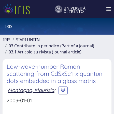
IRIS
IRIS
SIARI UNITN
03 Contributo in periodico (Part of a journal)
03.1 Articolo su rivista (Journal article)
Low-wave-number Raman
scattering from CdSxSe1-x quantun
dots embedded in a glass matrix
Montagna, Maurizio
;
2003-01-01