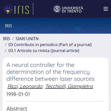
IRIS
IRIS
SIARI UNITN
03 Contributo in periodico (Part of a journal)
03.1 Articolo su rivista (Journal article)
A neural controller for the
determination of the frequency
difference between laser sources
Ricci, Leonardo
;
Tecchiolli, Giampietro
1998-01-01
Abstract