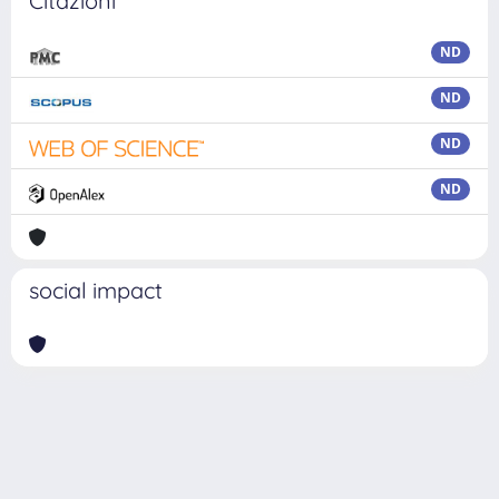
Citazioni
ND
ND
ND
ND
social impact
Powered by
IRIS
-
about IRIS
-
Utilizzo dei cookie
Copyright © 2026