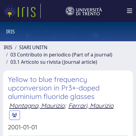
IRIS
IRIS
SIARI UNITN
03 Contributo in periodico (Part of a journal)
03.1 Articolo su rivista (Journal article)
Yellow to blue frequency
upconversion in Pr3+-doped
aluminium fluoride glasses
Montagna, Maurizio
;
Ferrari, Maurizio
2001-01-01