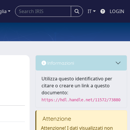
glia
IT
LOGIN
Informazioni
Utilizza questo identificativo per
citare o creare un link a questo
documento:
https://hdl.handle.net/11572/73880
Attenzione
Attenzione! I dati visualizzati non