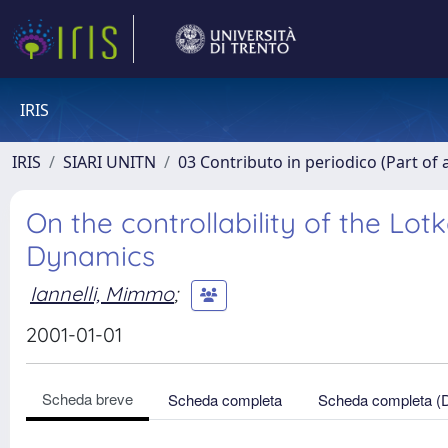
IRIS
IRIS
SIARI UNITN
03 Contributo in periodico (Part of 
On the controllability of the Lo
Dynamics
Iannelli, Mimmo
;
2001-01-01
Scheda breve
Scheda completa
Scheda completa (