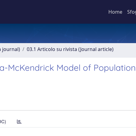
Home
Sfo
a journal)
03.1 Articolo su rivista (Journal article)
tka-McKendrick Model of Population
DC)