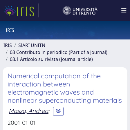
IRIS
IRIS
SIARI UNITN
03 Contributo in periodico (Part of a journal)
03.1 Articolo su rivista (Journal article)
Numerical computation of the
interaction between
electromagnetic waves and
nonlinear superconducting materials
Massa, Andrea
;
2001-01-01