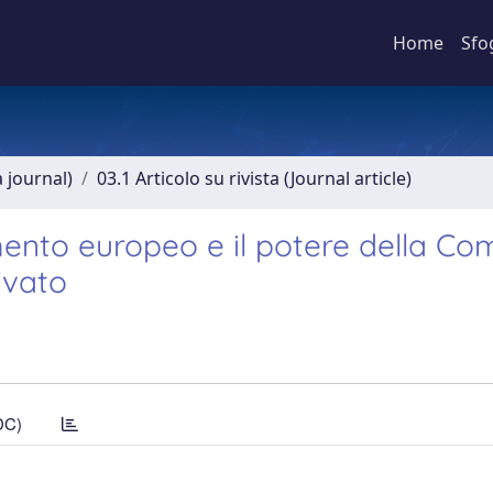
Home
Sfo
a journal)
03.1 Articolo su rivista (Journal article)
amento europeo e il potere della Co
rivato
DC)