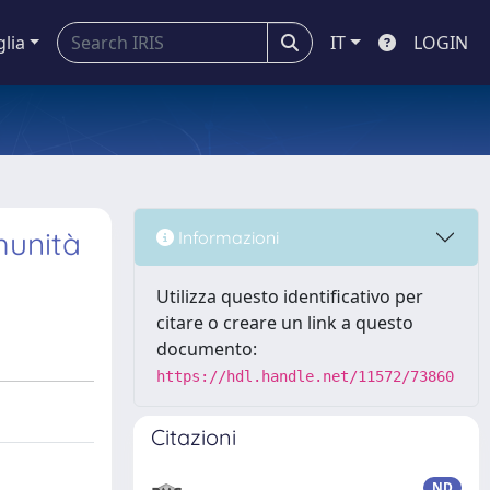
glia
IT
LOGIN
munità
Informazioni
Utilizza questo identificativo per
citare o creare un link a questo
documento:
https://hdl.handle.net/11572/73860
Citazioni
ND