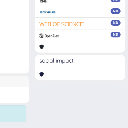
ND
ND
ND
social impact