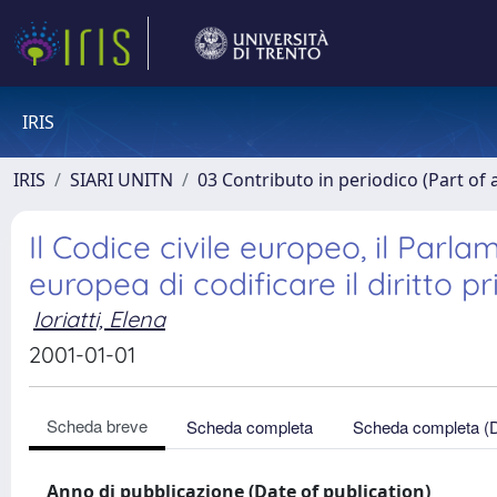
IRIS
IRIS
SIARI UNITN
03 Contributo in periodico (Part of 
Il Codice civile europeo, il Parl
europea di codificare il diritto p
Ioriatti, Elena
2001-01-01
Scheda breve
Scheda completa
Scheda completa (
Anno di pubblicazione (Date of publication)