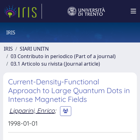
IRIS
IRIS
SIARI UNITN
03 Contributo in periodico (Part of a journal)
03.1 Articolo su rivista (Journal article)
Current-Density-Functional
Approach to Large Quantum Dots in
Intense Magnetic Fields
Lipparini, Enrico
;
1998-01-01