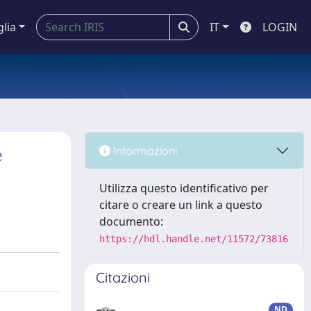
glia
IT
LOGIN
e
Informazioni
Utilizza questo identificativo per
citare o creare un link a questo
documento:
https://hdl.handle.net/11572/73816
Citazioni
ND