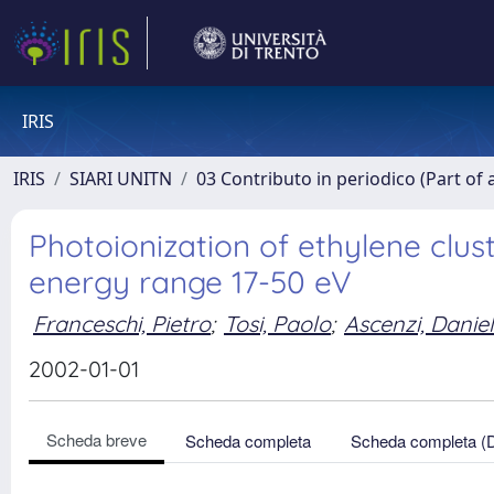
IRIS
IRIS
SIARI UNITN
03 Contributo in periodico (Part of 
Photoionization of ethylene clus
energy range 17-50 eV
Franceschi, Pietro
;
Tosi, Paolo
;
Ascenzi, Danie
2002-01-01
Scheda breve
Scheda completa
Scheda completa (