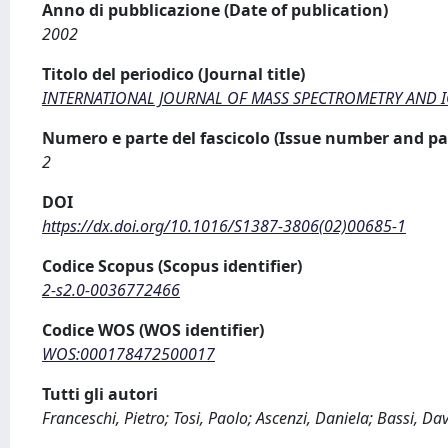
Anno di pubblicazione (Date of publication)
2002
Titolo del periodico (Journal title)
INTERNATIONAL JOURNAL OF MASS SPECTROMETRY AND I
Numero e parte del fascicolo (Issue number and pa
2
DOI
https://dx.doi.org/10.1016/S1387-3806(02)00685-1
Codice Scopus (Scopus identifier)
2-s2.0-0036772466
Codice WOS (WOS identifier)
WOS:000178472500017
Tutti gli autori
Franceschi, Pietro; Tosi, Paolo; Ascenzi, Daniela; Bassi, D