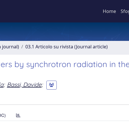
Home
Sfo
a journal)
03.1 Articolo su rivista (Journal article)
ters by synchrotron radiation in th
la
;
Bassi, Davide
;
DC)