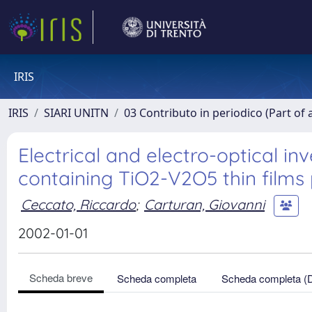
IRIS
IRIS
SIARI UNITN
03 Contributo in periodico (Part of 
Electrical and electro-optical inve
containing TiO2-V2O5 thin films 
Ceccato, Riccardo
;
Carturan, Giovanni
2002-01-01
Scheda breve
Scheda completa
Scheda completa (