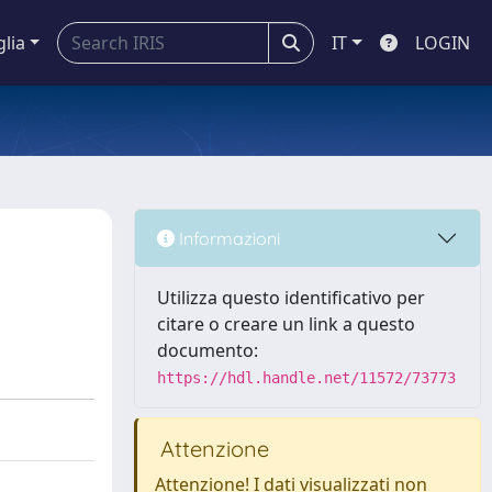
glia
IT
LOGIN
Informazioni
Utilizza questo identificativo per
citare o creare un link a questo
documento:
https://hdl.handle.net/11572/73773
Attenzione
Attenzione! I dati visualizzati non