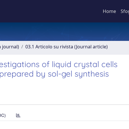
Home
Sfo
a journal)
03.1 Articolo su rivista (Journal article)
stigations of liquid crystal cells
prepared by sol-gel synthesis
DC)