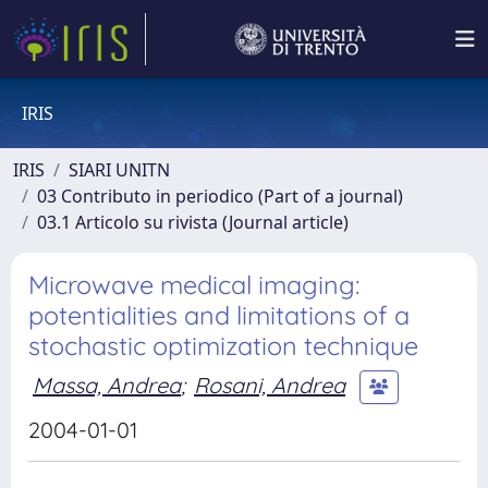
IRIS
IRIS
SIARI UNITN
03 Contributo in periodico (Part of a journal)
03.1 Articolo su rivista (Journal article)
Microwave medical imaging:
potentialities and limitations of a
stochastic optimization technique
Massa, Andrea
;
Rosani, Andrea
2004-01-01