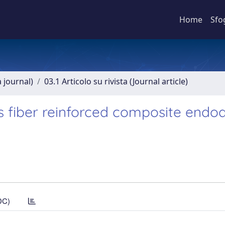
Home
Sfo
a journal)
03.1 Articolo su rivista (Journal article)
ss fiber reinforced composite endo
DC)