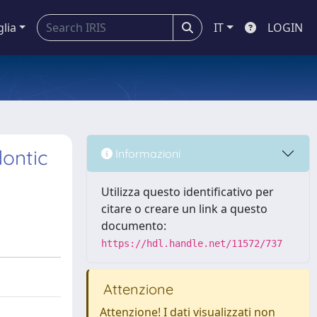
glia
IT
LOGIN
dontic
Informazioni
Utilizza questo identificativo per
citare o creare un link a questo
documento:
https://hdl.handle.net/11572/737
Attenzione
Attenzione! I dati visualizzati non