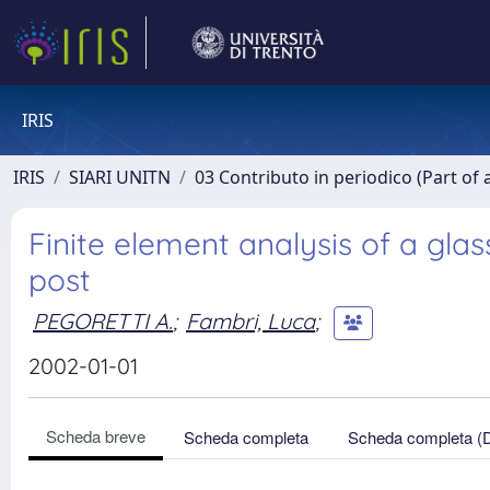
IRIS
IRIS
SIARI UNITN
03 Contributo in periodico (Part of 
Finite element analysis of a gla
post
PEGORETTI A.
;
Fambri, Luca
;
2002-01-01
Scheda breve
Scheda completa
Scheda completa (