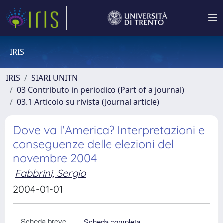
IRIS
IRIS
SIARI UNITN
03 Contributo in periodico (Part of a journal)
03.1 Articolo su rivista (Journal article)
Dove va l'America? Interpretazioni e
conseguenze delle elezioni del
novembre 2004
Fabbrini, Sergio
2004-01-01
Scheda breve
Scheda completa