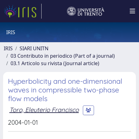
IRIS
IRIS
SIARI UNITN
03 Contributo in periodico (Part of a journal)
03.1 Articolo su rivista (Journal article)
Hyperbolicity and one-dimensional
waves in compressible two-phase
flow models
Toro, Eleuterio Francisco
2004-01-01