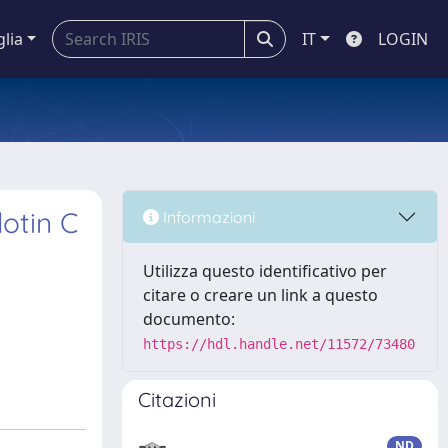
glia
IT
LOGIN
lotin C
Informazioni
Utilizza questo identificativo per
citare o creare un link a questo
documento:
https://hdl.handle.net/11572/73480
Citazioni
ND