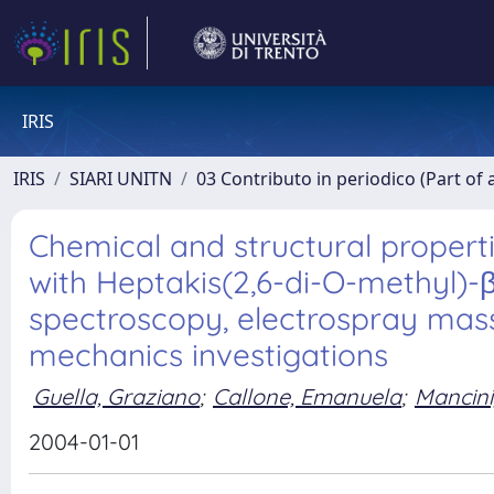
IRIS
IRIS
SIARI UNITN
03 Contributo in periodico (Part of 
Chemical and structural properti
with Heptakis(2,6-di-O-methyl)
spectroscopy, electrospray mas
mechanics investigations
Guella, Graziano
;
Callone, Emanuela
;
Mancini,
2004-01-01