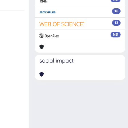
16
13
ND
social impact