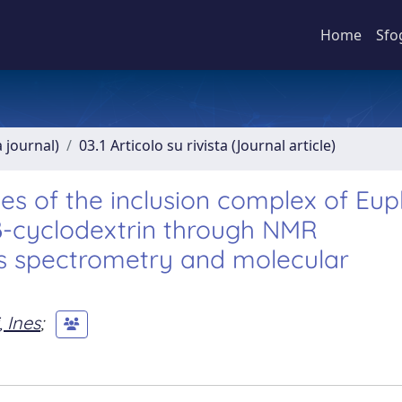
Home
Sfo
a journal)
03.1 Articolo su rivista (Journal article)
es of the inclusion complex of Eup
-β-cyclodextrin through NMR
s spectrometry and molecular
 Ines
;