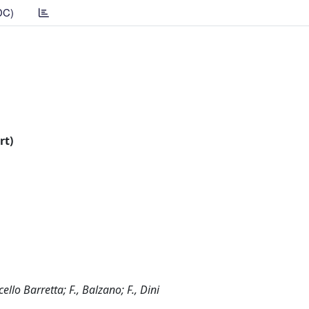
DC)
rt)
llo Barretta; F., Balzano; F., Dini