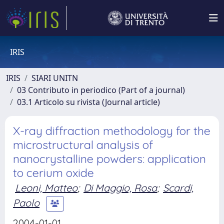
IRIS
IRIS
SIARI UNITN
03 Contributo in periodico (Part of a journal)
03.1 Articolo su rivista (Journal article)
X-ray diffraction methodology for the
microstructural analysis of
nanocrystalline powders: application
to cerium oxide
Leoni, Matteo
;
Di Maggio, Rosa
;
Scardi,
Paolo
2004-01-01