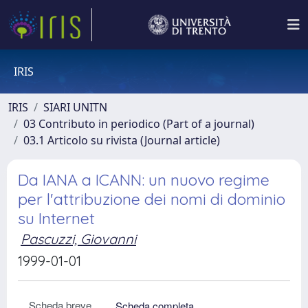
IRIS
IRIS
SIARI UNITN
03 Contributo in periodico (Part of a journal)
03.1 Articolo su rivista (Journal article)
Da IANA a ICANN: un nuovo regime
per l'attribuzione dei nomi di dominio
su Internet
Pascuzzi, Giovanni
1999-01-01
Scheda breve
Scheda completa