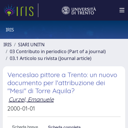
IRIS
IRIS
SIARI UNITN
03 Contributo in periodico (Part of a journal)
03.1 Articolo su rivista (Journal article)
Venceslao pittore a Trento: un nuovo
documento per l'attribuzione dei
"Mesi" di Torre Aquila?
Curzel, Emanuele
2000-01-01
Scheda breve
Scheda completa