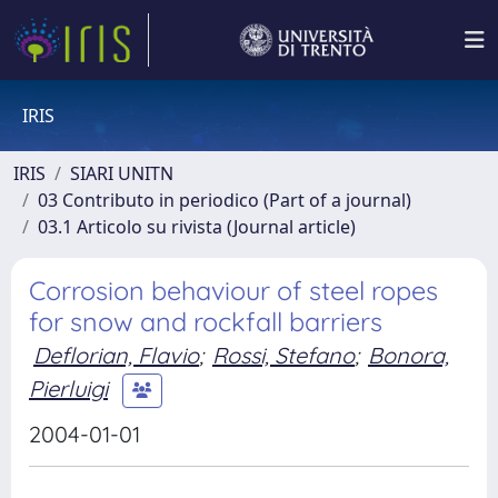
IRIS
IRIS
SIARI UNITN
03 Contributo in periodico (Part of a journal)
03.1 Articolo su rivista (Journal article)
Corrosion behaviour of steel ropes
for snow and rockfall barriers
Deflorian, Flavio
;
Rossi, Stefano
;
Bonora,
Pierluigi
2004-01-01