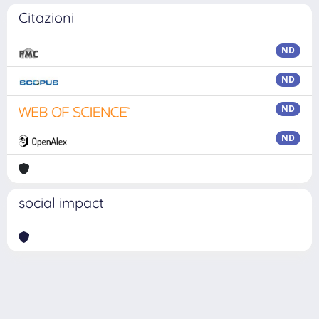
Citazioni
ND
ND
ND
ND
social impact
Powered by
IRIS
-
about IRIS
-