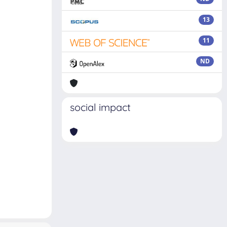
13
11
ND
social impact