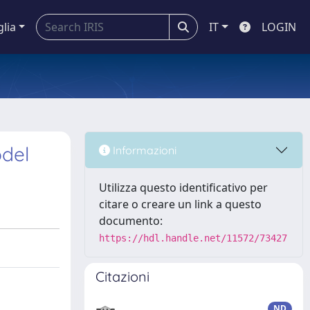
glia
IT
LOGIN
odel
Informazioni
Utilizza questo identificativo per
citare o creare un link a questo
documento:
https://hdl.handle.net/11572/73427
Citazioni
ND