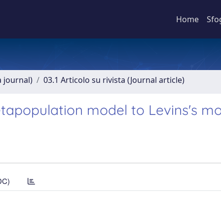
Home
Sfo
a journal)
03.1 Articolo su rivista (Journal article)
tapopulation model to Levins's m
DC)