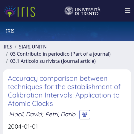
IRIS
IRIS
SIARI UNITN
03 Contributo in periodico (Part of a journal)
03.1 Articolo su rivista (Journal article)
Accuracy comparison between
techniques for the establishment of
Calibration Intervals: Application to
Atomic Clocks
Macii, David
;
Petri, Dario
2004-01-01