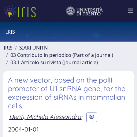
IRIS
IRIS
SIARI UNITN
03 Contributo in periodico (Part of a journal)
03.1 Articolo su rivista (Journal article)
A new vector, based on the polII
promoter of U1 snRNA gene, for the
expression of siRNAs in mammalian
cells
Denti, Michela Alessandra
;
2004-01-01