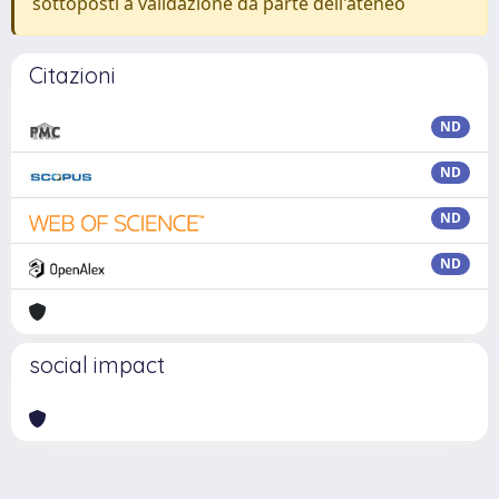
sottoposti a validazione da parte dell'ateneo
Citazioni
ND
ND
ND
ND
social impact