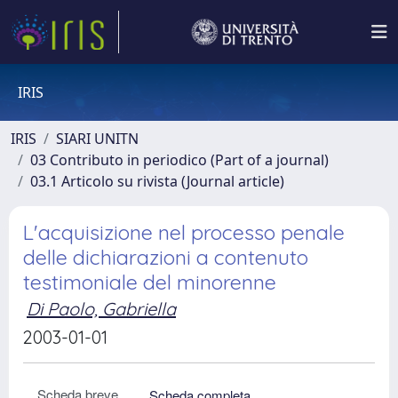
IRIS
IRIS
SIARI UNITN
03 Contributo in periodico (Part of a journal)
03.1 Articolo su rivista (Journal article)
L'acquisizione nel processo penale
delle dichiarazioni a contenuto
testimoniale del minorenne
Di Paolo, Gabriella
2003-01-01
Scheda breve
Scheda completa