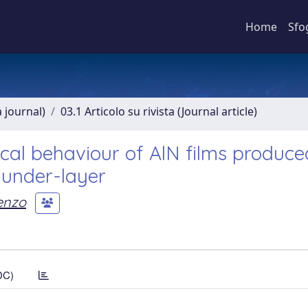
Home
Sfo
a journal)
03.1 Articolo su rivista (Journal article)
cal behaviour of AlN films produc
s under-layer
renzo
DC)