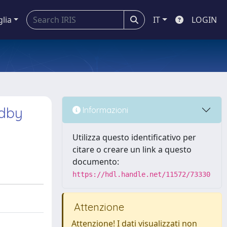
glia
IT
LOGIN
edby
Informazioni
Utilizza questo identificativo per
citare o creare un link a questo
documento:
https://hdl.handle.net/11572/73330
Attenzione
Attenzione! I dati visualizzati non