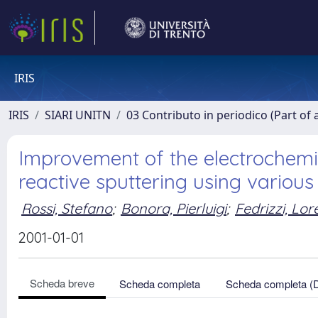
IRIS
IRIS
SIARI UNITN
03 Contributo in periodico (Part of 
Improvement of the electrochemi
reactive sputtering using variou
Rossi, Stefano
;
Bonora, Pierluigi
;
Fedrizzi, Lo
2001-01-01
Scheda breve
Scheda completa
Scheda completa (