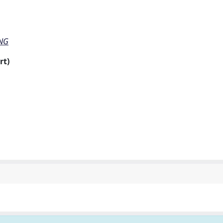
ING
rt)