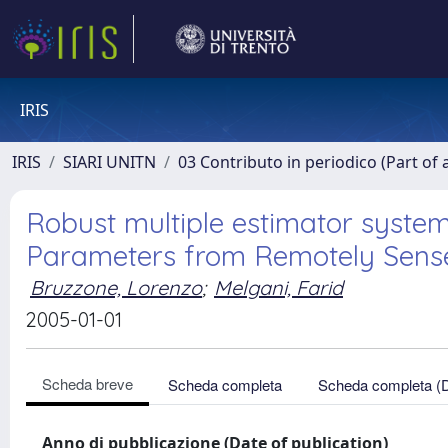
IRIS
IRIS
SIARI UNITN
03 Contributo in periodico (Part of 
Robust multiple estimator systems
Parameters from Remotely Sens
Bruzzone, Lorenzo
;
Melgani, Farid
2005-01-01
Scheda breve
Scheda completa
Scheda completa (
Anno di pubblicazione (Date of publication)