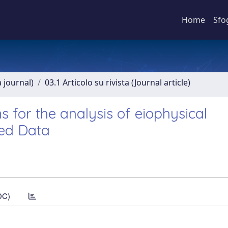
Home
Sfo
a journal)
03.1 Articolo su rivista (Journal article)
 for the analysis of eiophysical
ed Data
DC)