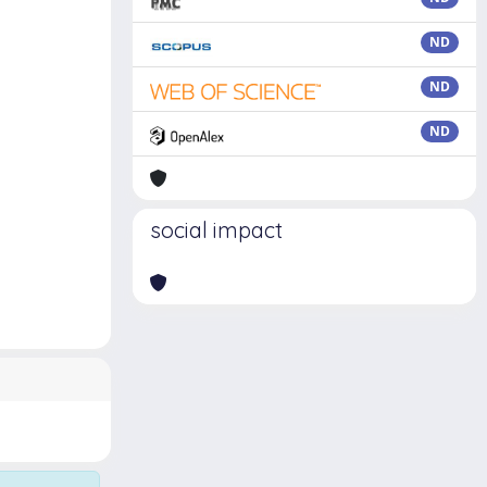
ND
ND
ND
social impact