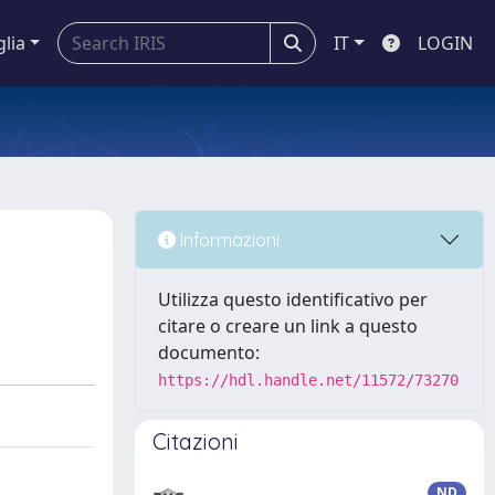
glia
IT
LOGIN
Informazioni
Utilizza questo identificativo per
citare o creare un link a questo
documento:
https://hdl.handle.net/11572/73270
Citazioni
ND