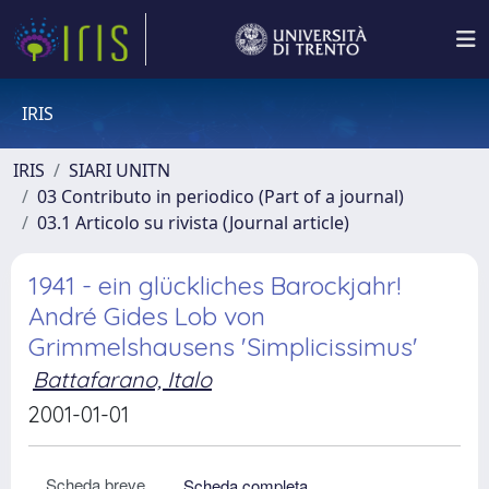
IRIS
IRIS
SIARI UNITN
03 Contributo in periodico (Part of a journal)
03.1 Articolo su rivista (Journal article)
1941 - ein glückliches Barockjahr!
André Gides Lob von
Grimmelshausens 'Simplicissimus'
Battafarano, Italo
2001-01-01
Scheda breve
Scheda completa