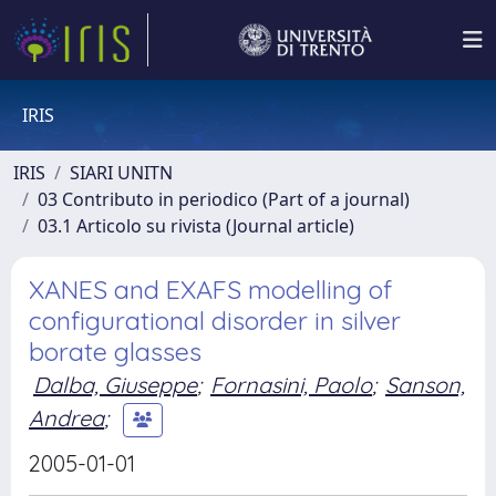
IRIS
IRIS
SIARI UNITN
03 Contributo in periodico (Part of a journal)
03.1 Articolo su rivista (Journal article)
XANES and EXAFS modelling of
configurational disorder in silver
borate glasses
Dalba, Giuseppe
;
Fornasini, Paolo
;
Sanson,
Andrea
;
2005-01-01