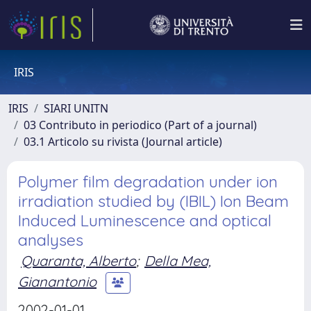
IRIS
IRIS
SIARI UNITN
03 Contributo in periodico (Part of a journal)
03.1 Articolo su rivista (Journal article)
Polymer film degradation under ion
irradiation studied by (IBIL) Ion Beam
Induced Luminescence and optical
analyses
Quaranta, Alberto
;
Della Mea,
Gianantonio
2002-01-01