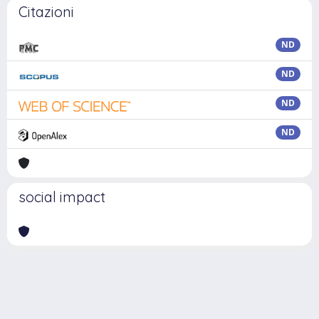
Citazioni
ND
ND
ND
ND
social impact
Powered by
IRIS
-
about IRIS
-