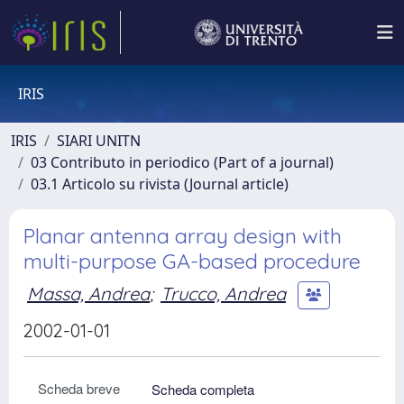
IRIS
IRIS
SIARI UNITN
03 Contributo in periodico (Part of a journal)
03.1 Articolo su rivista (Journal article)
Planar antenna array design with
multi-purpose GA-based procedure
Massa, Andrea
;
Trucco, Andrea
2002-01-01
Scheda breve
Scheda completa