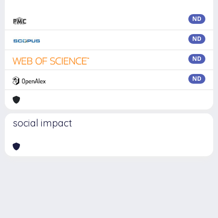
ND
ND
ND
ND
social impact
Powered by
IRIS
-
about IRIS
-
Utilizzo dei cookie
Copyright © 2026