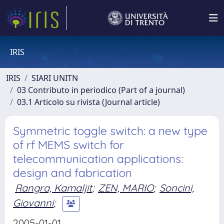
IRIS
IRIS
SIARI UNITN
03 Contributo in periodico (Part of a journal)
03.1 Articolo su rivista (Journal article)
Symmetric toggle switch: a new type
of rf MEMS switch for
telecommunication applications:
design and fabrication
Rangra, Kamaljit
;
ZEN, MARIO
;
Soncini,
Giovanni
;
2005-01-01