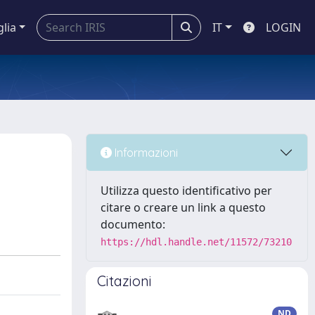
glia
IT
LOGIN
Informazioni
Utilizza questo identificativo per
citare o creare un link a questo
documento:
https://hdl.handle.net/11572/73210
Citazioni
ND