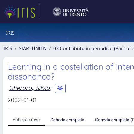
IRIS
IRIS
SIARI UNITN
03 Contributo in periodico (Part of 
Learning in a costellation of int
dissonance?
Gherardi, Silvia
;
2002-01-01
Scheda breve
Scheda completa
Scheda completa (