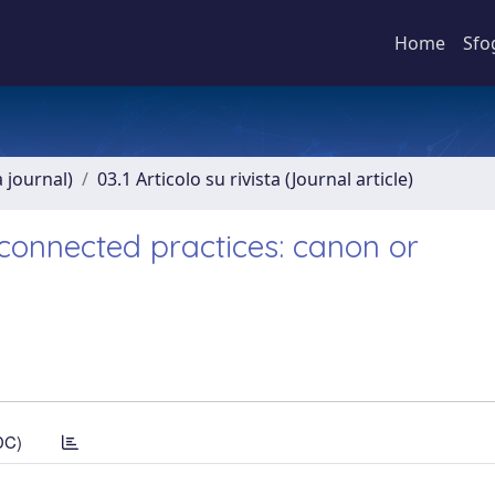
Home
Sfo
a journal)
03.1 Articolo su rivista (Journal article)
erconnected practices: canon or
DC)