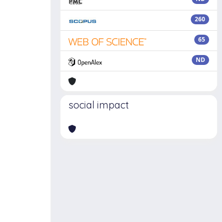
260
65
ND
social impact