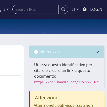
glia
IT
LOGIN
Informazioni
Utilizza questo identificativo per
citare o creare un link a questo
documento:
https://hdl.handle.net/11572/73169
Attenzione
Attenzione! I dati visualizzati non