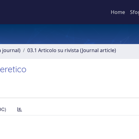
Home
Sfo
a journal)
03.1 Articolo su rivista (Journal article)
'eretico
DC)