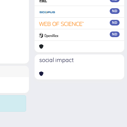
ND
ND
ND
social impact