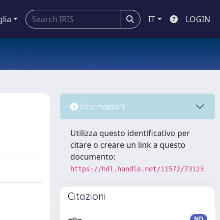
glia
IT
LOGIN
Informazioni
Utilizza questo identificativo per
citare o creare un link a questo
documento:
https://hdl.handle.net/11572/73123
Citazioni
ND