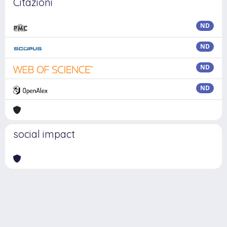
Citazioni
ND
ND
ND
ND
social impact
Powered by
IRIS
-
about IRIS
-