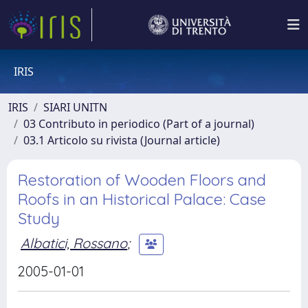
IRIS
IRIS
SIARI UNITN
03 Contributo in periodico (Part of a journal)
03.1 Articolo su rivista (Journal article)
Restoration of Wooden Floors and
Roofs in an Historical Palace: Case
Study
Albatici, Rossano
;
2005-01-01