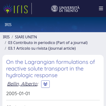
IRIS
IRIS
SIARI UNITN
03 Contributo in periodico (Part of a journal)
03.1 Articolo su rivista (Journal article)
On the Lagrangian formulations of
reactive solute transport in the
hydrologic response
Bellin, Alberto
;
2005-01-01