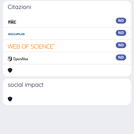
Citazioni
ND
ND
ND
ND
social impact
Powered by
IRIS
-
about IRIS
-