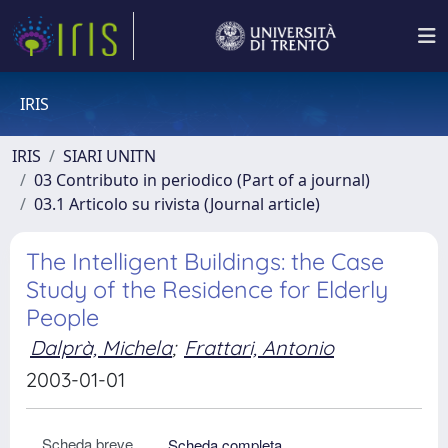
IRIS
IRIS
SIARI UNITN
03 Contributo in periodico (Part of a journal)
03.1 Articolo su rivista (Journal article)
The Intelligent Buildings: the Case
Study of the Residence for Elderly
People
Dalprà, Michela
;
Frattari, Antonio
2003-01-01
Scheda breve
Scheda completa