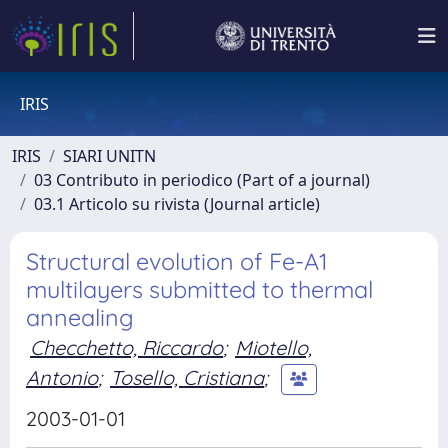
IRIS
IRIS
SIARI UNITN
03 Contributo in periodico (Part of a journal)
03.1 Articolo su rivista (Journal article)
Structural evolution of Fe-A1
multilayers submitted to thermal
annealing
Checchetto, Riccardo
;
Miotello,
Antonio
;
Tosello, Cristiana
;
2003-01-01