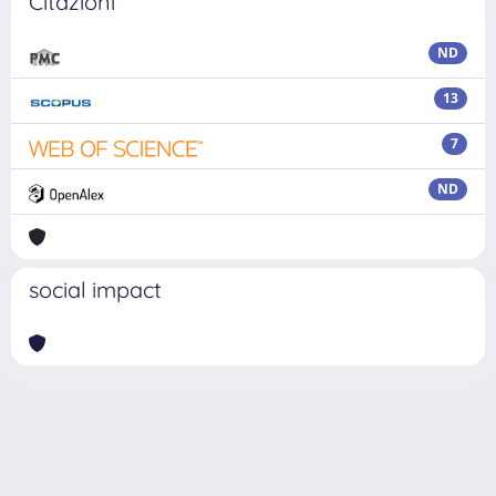
Citazioni
ND
13
7
ND
social impact
Powered by
IRIS
-
about IRIS
-