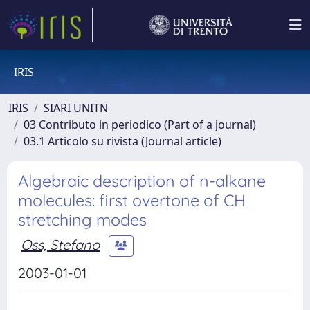
IRIS
IRIS
SIARI UNITN
03 Contributo in periodico (Part of a journal)
03.1 Articolo su rivista (Journal article)
Algebraic description of n-alkane
molecules: first overtone of CH
stretching modes
Oss, Stefano
2003-01-01