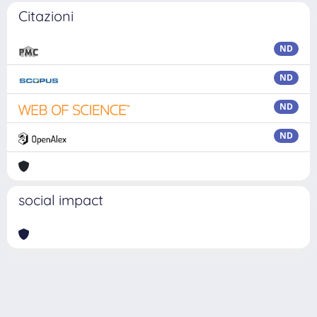
Citazioni
ND
ND
ND
ND
social impact
Powered by
IRIS
-
about IRIS
-