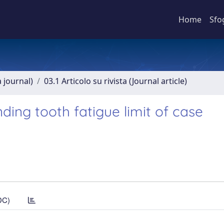
Home
Sfo
a journal)
03.1 Articolo su rivista (Journal article)
ding tooth fatigue limit of case
DC)