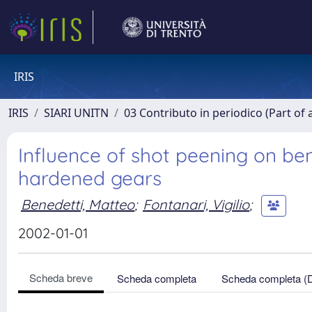
IRIS
IRIS
SIARI UNITN
03 Contributo in periodico (Part of 
Influence of shot peening on ben
hardened gears
Benedetti, Matteo
;
Fontanari, Vigilio
;
2002-01-01
Scheda breve
Scheda completa
Scheda completa (