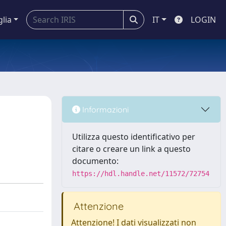
glia
IT
LOGIN
Informazioni
Utilizza questo identificativo per
citare o creare un link a questo
documento:
https://hdl.handle.net/11572/72754
Attenzione
Attenzione! I dati visualizzati non