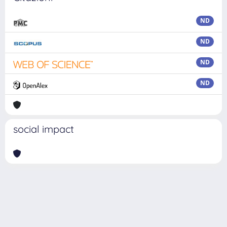
ND
ND
ND
ND
social impact
Powered by
IRIS
-
about IRIS
-
Utilizzo dei cookie
Copyright © 2026