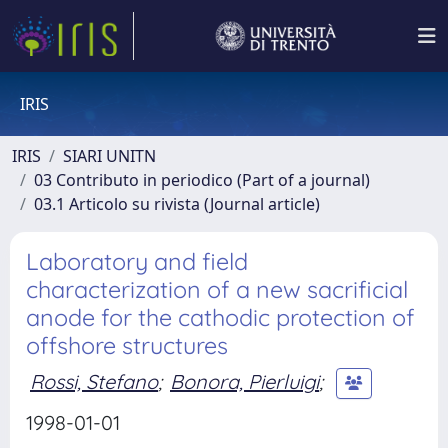
IRIS
IRIS
SIARI UNITN
03 Contributo in periodico (Part of a journal)
03.1 Articolo su rivista (Journal article)
Laboratory and field
characterization of a new sacrificial
anode for the cathodic protection of
offshore structures
Rossi, Stefano
;
Bonora, Pierluigi
;
1998-01-01