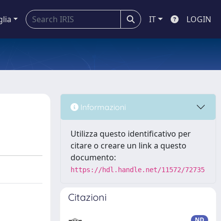
glia
IT
LOGIN
Informazioni
Utilizza questo identificativo per
citare o creare un link a questo
documento:
https://hdl.handle.net/11572/72735
Citazioni
ND