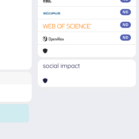
ND
ND
ND
social impact