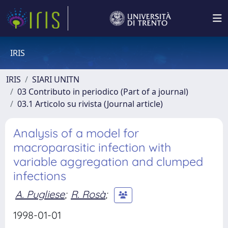
IRIS
IRIS
SIARI UNITN
03 Contributo in periodico (Part of a journal)
03.1 Articolo su rivista (Journal article)
Analysis of a model for
macroparasitic infection with
variable aggregation and clumped
infections
A. Pugliese
;
R. Rosà
;
1998-01-01